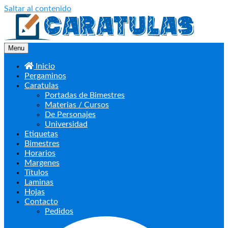
Saltar al contenido
Menu
Inicio
Pergaminos
Caratulas
Portadas de Bimestres
Materias / Cursos
De Personajes
Universidad
Etiquetas
Bimestres
Horarios
Margenes
Títulos
Laminas
Hojas
Contacto
Pedidos