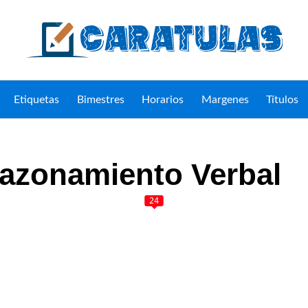
Etiquetas
Bimestres
Horarios
Margenes
Títulos
Razonamiento Verbal
35
24