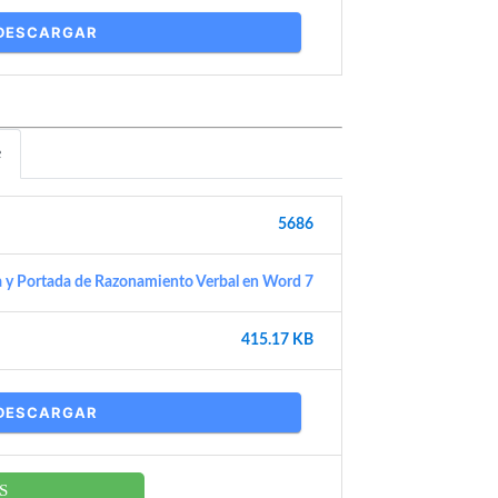
DESCARGAR
e
5686
a y Portada de Razonamiento Verbal en Word 7
415.17 KB
DESCARGAR
S